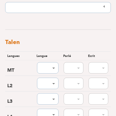
Talen
Langues
Langue
Parlé
Ecrit
MT
L2
L3