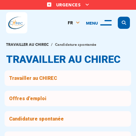
URGENCES
Display
FR
MENU
NL
EN
TRAVAILLER AU CHIREC
Candidature spontanée
TRAVAILLER AU CHIREC
Travailler au CHIREC
Offres d'emploi
Candidature spontanée