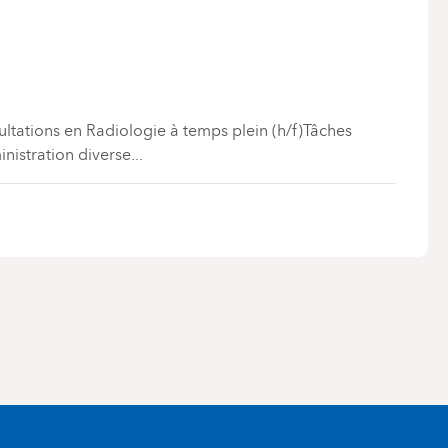
ultations en Radiologie à temps plein (h/f)Tâches
nistration diverse
...