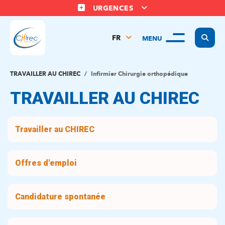
URGENCES
Display
FR
MENU
NL
EN
TRAVAILLER AU CHIREC
Infirmier Chirurgie orthopédique
TRAVAILLER AU CHIREC
Travailler au CHIREC
Offres d'emploi
Candidature spontanée